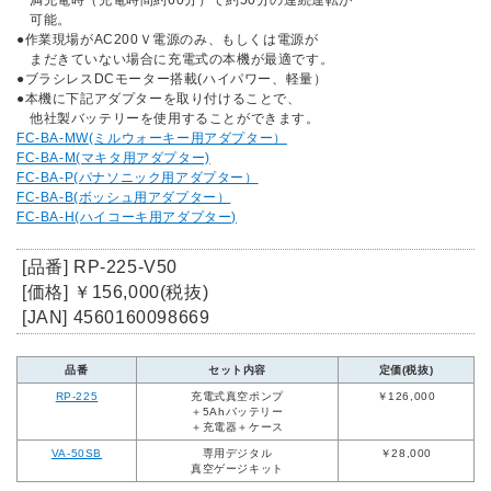
満充電時（充電時間約60分）で約50分の連続運転が
可能。
●作業現場がAC200Ｖ電源のみ、もしくは電源が
まだきていない場合に充電式の本機が最適です。
●ブラシレスDCモーター搭載(ハイパワー、軽量）
●本機に下記アダプターを取り付けることで、
他社製バッテリーを使用することができます。
FC-BA-MW(ミルウォーキー用アダプター）
FC-BA-M(マキタ用アダプター)
FC-BA-P(パナソニック用アダプター）
FC-BA-B(ボッシュ用アダプター）
FC-BA-H(ハイコーキ用アダプター)
[品番] RP-225-V50
[価格] ￥156,000(税抜)
[JAN] 4560160098669
品番
セット内容
定価(税抜)
RP-225
充電式真空ポンプ
￥126,000
＋5Ahバッテリー
＋充電器＋ケース
VA-50SB
専用デジタル
￥28,000
真空ゲージキット