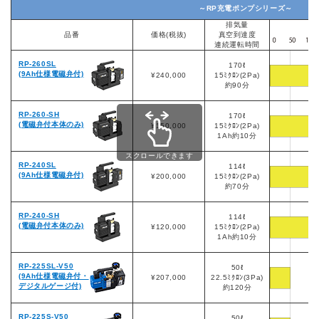
～RP充電ポンプシリーズ～
排気量
排
品番
価格(税抜)
真空到達度
連続運転時間
RP-260SL
170ℓ
(9Ah仕様電磁弁付)
¥240,000
15ﾐｸﾛﾝ(2Pa)
約90分
RP-260-SH
170ℓ
(電磁弁付本体のみ)
¥150,000
15ﾐｸﾛﾝ(2Pa)
1Ah約10分
スクロールできます
RP-240SL
114ℓ
(9Ah仕様電磁弁付)
¥200,000
15ﾐｸﾛﾝ(2Pa)
約70分
RP-240-SH
114ℓ
(電磁弁付本体のみ)
¥120,000
15ﾐｸﾛﾝ(2Pa)
1Ah約10分
RP-225SL-V50
50ℓ
(9Ah仕様電磁弁付・
¥207,000
22.5ﾐｸﾛﾝ(3Pa)
デジタルゲージ付)
約120分
RP-225S-V50
50ℓ