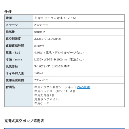
仕様
電源
充電式 リチウム電池 18V 5Ah
ステージ
2ステージ
排気量
50ℓ/min
真空到達度
22.5ミクロン(3Pa)
連続運転時間
約50分
重量（kg）
4.0kg（電池・デジタルゲージ含む）
寸法（mm）
L233×W105×H192mm（電池含む）
吸気管径
5/16フレア（1/2-20UNF）
オイル封入量
160ml
使用温度範囲
7℃～40℃
付属品
専用デジタル真空ゲージキット
VA-50SB
専用バッテリー(18V 5Ah)1個
専用充電器1個
真空ポンプオイル
専用ケース
充電式真空ポンプ選定表