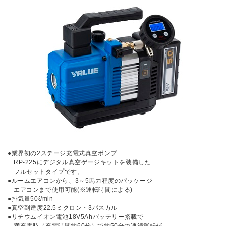
●業界初の2ステージ充電式真空ポンプ
RP-225にデジタル真空ゲージキットを装備した
フルセットタイプです。
●ルームエアコンから、3～5馬力程度のパッケージ
エアコンまで使用可能(※運転時間による)
●排気量50ℓ/min
●真空到達度22.5ミクロン・3パスカル
●リチウムイオン電池18V5Ahバッテリー搭載で