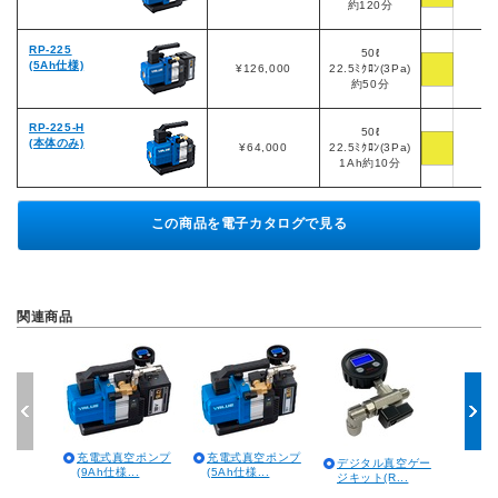
約120分
RP-225
50ℓ
(5Ah仕様)
¥126,000
22.5ﾐｸﾛﾝ(3Pa)
約50分
RP-225-H
50ℓ
(本体のみ)
¥64,000
22.5ﾐｸﾛﾝ(3Pa)
1Ah約10分
この商品を電子カタログで見る
関連商品
充電式真空ポンプ
充電式真空ポンプ
充電
デジタル真空ゲー
(9Ah仕様...
(5Ah仕様...
(9Ah
ジキット(R...