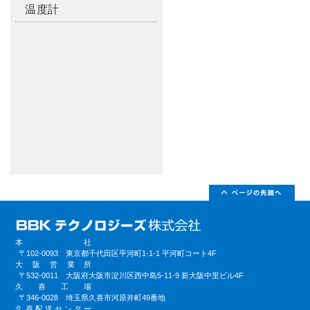
温度計
本社
〒102-0093 東京都千代田区平河町1-1-1 平河町コート4F
大阪営業所
〒532-0011 大阪府大阪市淀川区西中島5-11-9 新大阪中里ビル4F
久喜工場
〒346-0028 埼玉県久喜市河原井町49番地
久喜配送センター