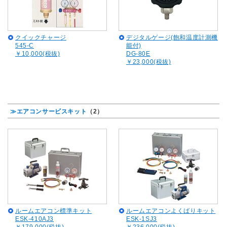
クイックチャージ
デジタルゲージ(飽和温度計測機
545-C
能付)
￥10,000(税抜)
DG-80E
￥23,000(税抜)
≫エアコンサービスキット
（2）
ルームエアコン標準キット
ルームエアコンよくばりキット
ESK-410AJ3
ESK-1SJ3