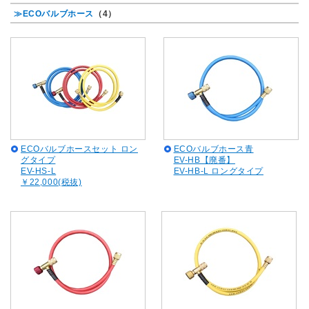
≫ECOバルブホース
（4）
ECOバルブホースセット ロン
ECOバルブホース青
グタイプ
EV-HB【廃番】
EV-HS-L
EV-HB-L ロングタイプ
￥22,000(税抜)