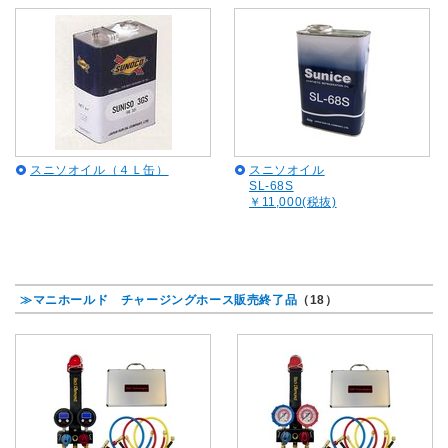
スニソオイル（４Ｌ缶）
スニソオイル
SL-68S
￥11,000(税抜)
≫マニホールド チャージングホース販売終了品
（18）