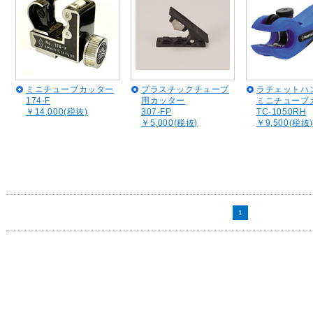
ミニチューブカッター
プラスチックチューブ
ラチェットハ
174-F
用カッター
ミニチューブ
￥14,000(税抜)
307-FP
TC-1050RH
￥5,000(税抜)
￥9,500(税抜)
1