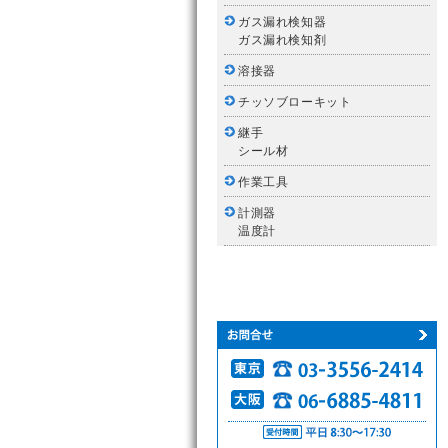
ガス漏れ検知器
ガス漏れ検知剤
溶接器
チッソブローキット
継手
シール材
作業工具
計測器
温度計