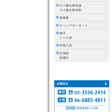
ガス漏れ検知器
ガス漏れ検知剤
溶接器
チッソブローキット
継手
シール材
作業工具
計測器
温度計