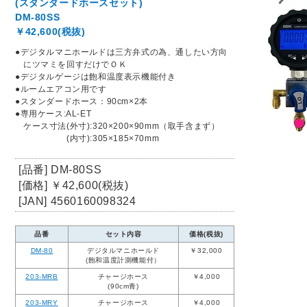
(スタンダードホースセット)
DM-80SS
￥42,600(税抜)
●デジタルマニホールドは三方弁式の為、通したい方向
にツマミを回すだけでＯＫ
●デジタルゲージは飽和温度表示機能付き
●ルームエアコン用です
●スタンダードホース：90cm×2本
●専用ケース:AL-ET
ケース寸法(外寸):320×200×90mm（取手含まず）
(内寸):305×185×70mm
[品番] DM-80SS
[価格] ￥42,600(税抜)
[JAN] 4560160098324
品番
セット内容
価格(税抜)
DM-80
デジタルマニホールド
￥32,000
(飽和温度計測機能付）
203-MRB
チャージホース
￥4,000
(90cm青)
203-MRY
チャージホース
￥4,000