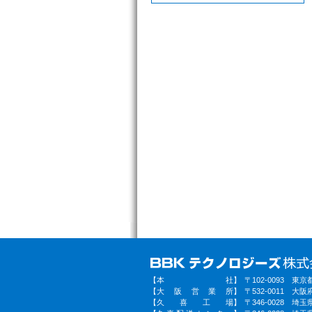
【
本社
】
〒102-0093 東
【
大阪営業所
】
〒532-0011 大
【
久喜工場
】
〒346-0028 