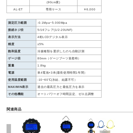
(90cm黄)
AL-ET
専用ケース
￥6,000
測定圧力範囲
-0.1Mpa~5.000Mpa
接続ネジ径
5/16フレア(1/2-20UNF)
表示方法
4桁LCDデジタル表示
精度
±5%
飽和温度
冷媒種類を選択したのち自動計測
ゲージ径
80mm（ゲージブーツ装着時）
重量
1.8kg
電源
単4電池×3本(最長使用時間1年間）
使用温度範囲
-10~60℃(氷結、結露不可）
MAX/MIN表示
過去の最高圧力と最低圧力を表示
その他機能
オートパワーオフ時間設定、ゼロ点調整
関連商品