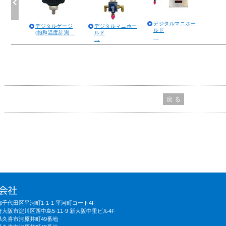
デジタルマニホー
デジタルゲージ
デジタルマニホー
ルド
(飽和温度計測...
ルド
...
...
戻 る
京都千代田区平河町1-1-1 平河町コート4F
阪府大阪市淀川区西中島5-11-9 新大阪中里ビル4F
埼玉県久喜市河原井町49番地