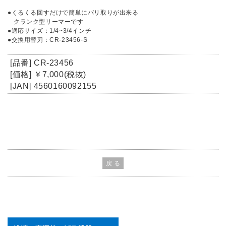
●くるくる回すだけで簡単にバリ取りが出来る
クランク型リーマーです
●適応サイズ：1/4~3/4インチ
●交換用替刃：CR-23456-S
[品番] CR-23456
[価格] ￥7,000(税抜)
[JAN] 4560160092155
戻 る