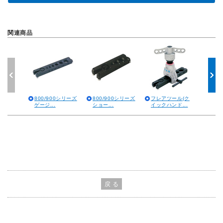
関連商品
800/900シリーズ
800/900シリーズ
フレアツール(ク
フレ
ゲージ...
ショー...
イックハンド...
（クイ
戻 る