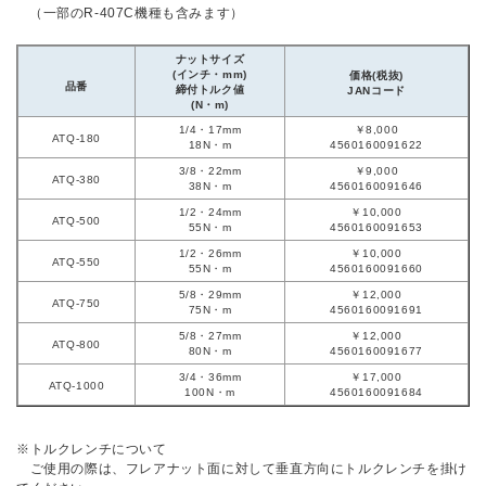
（一部のR-407C機種も含みます）
ナットサイズ
(インチ・mm)
価格(税抜)
品番
締付トルク値
JANコード
(N・m)
1/4・17mm
￥8,000
ATQ-180
18N・m
4560160091622
3/8・22mm
￥9,000
ATQ-380
38N・m
4560160091646
1/2・24mm
￥10,000
ATQ-500
55N・m
4560160091653
1/2・26mm
￥10,000
ATQ-550
55N・m
4560160091660
5/8・29mm
￥12,000
ATQ-750
75N・m
4560160091691
5/8・27mm
￥12,000
ATQ-800
80N・m
4560160091677
3/4・36mm
￥17,000
ATQ-1000
100N・m
4560160091684
※トルクレンチについて
ご使用の際は、フレアナット面に対して垂直方向にトルクレンチを掛け