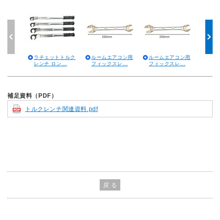
ラチェットトルク
ルームエアコン用
ルームエアコン用
ラチ
レンチ ロン...
フィックスレ...
フィックスレ...
レン
補足資料（PDF）
トルクレンチ関連資料.pdf
戻 る