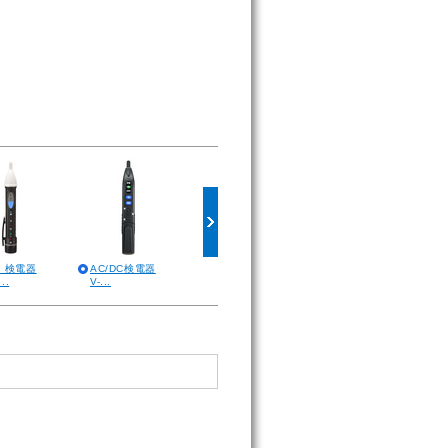
アナログ絶縁抵抗
・検電器
AC/DC検電器
金属検出機能付検
計
..
V-...
電器
M...
...