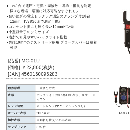
●これ1台で電圧・電流・周波数・導通・抵抗を測定
様々な現場・場面に対応可能なすぐれモノ
●狭い箇所の電流もラクラク測定のクランプ付(外径
12mm、IV38Sqまで測定可能)
●コンセント奥にも届く長い19mmピン先
●小型軽量手のひらサイズ
●暗所でも見やすいバックライト搭載
●先端19mmのテストリード採用 プローブカバーは脱着
可能
[品番] MC-01U
[価格] ￥22,800(税抜)
[JAN] 4560160096283
動作原理
二重積分方式
表示
バックライト付3.5桁LCD表示、最大6600
カウント
レンジ切替
オートレンジ(マニュアルレンジ可)
オーバー表示
"OL"表示
【画像１
極性表示
自動切り替え"-"のみ表示
サンプリング
3回/秒