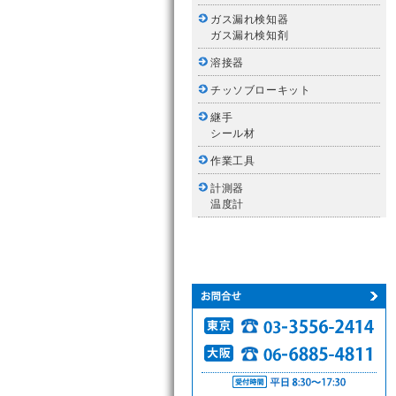
ガス漏れ検知器
ガス漏れ検知剤
溶接器
チッソブローキット
継手
シール材
作業工具
計測器
温度計