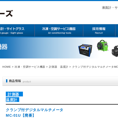
液面計・サ
HOME
>
冷凍・空調サービス機器
>
計測器 温度計
> クランプ付デジタルマルチメータMC
計測器
温度計
クランプ付デジタルマルチメータ
MC-01U【廃番】