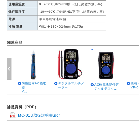
使用温湿度
0~＋50℃､80%RH以下(但し結露の無い事)
保存温湿度
-10~+60℃､70%RH以下(但し結露の無い事)
電源
単四形乾電池×2個
寸法 重量
W81×H130×D24mm 約175g
関連商品
防塵防水AC検電
デジタルマルチメ
検相
AC検電機能付デ
器
ーター
VP-0.
ジタルテスタ...
V...
補足資料（PDF）
MC-01U取扱説明書.pdf