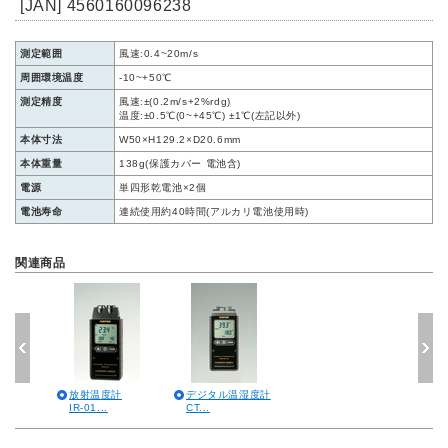
[JAN] 4560160096238
測定範囲
風速:0.4~20m/s
周囲環境温度
-10~+50℃
測定精度
風速:±(0.2m/s+2%rdg)
温度:±0.5℃(0~+45℃) ±1℃(左記以外)
本体寸法
W50×H129.2×D20.6mm
本体重量
138g(保護カバー 電池含)
電源
単四形乾電池×2個
電池寿命
連続使用約40時間(アルカリ電池使用時)
関連商品
放射温度計
デジタル温湿度計
IR-01...
CT...