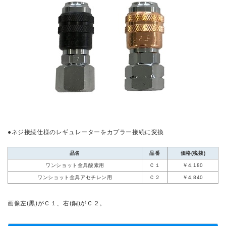
●ネジ接続仕様のレギュレーターをカプラー接続に変換
品名
品番
価格(税抜)
ワンショット金具酸素用
Ｃ１
￥4,180
ワンショット金具アセチレン用
Ｃ２
￥4,840
画像左(黒)がＣ１、右(銅)がＣ２。