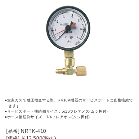
●窒素ガスで耐圧検査する際、R410A機器のサービスポートに直接接続で
きます
●サービスポート接続側サイズ：5/16フレアメス(ムシ押付)
●ホース接続側サイズ：1/4フレアオス(ムシ押付)
[品番] NRTK-410
[価格] ￥12,500(税抜)