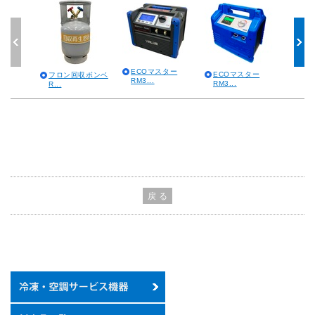
ECOマスター
ECOマスター
フロン回収ボンベ
フロ
RM3...
RM3...
R...
RM...
戻 る